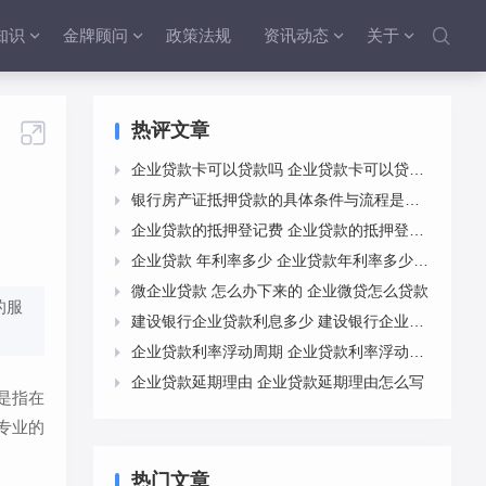
知识
金牌顾问
政策法规
资讯动态
关于






热评文章
企业贷款卡可以贷款吗 企业贷款卡可以贷款吗安全吗

银行房产证抵押贷款的具体条件与流程是怎样的？

企业贷款的抵押登记费 企业贷款的抵押登记费是多少

企业贷款 年利率多少 企业贷款年利率多少合适

微企业贷款 怎么办下来的 企业微贷怎么贷款

的服
建设银行企业贷款利息多少 建设银行企业贷款利息多少钱一年

企业贷款利率浮动周期 企业贷款利率浮动周期怎么算

企业贷款延期理由 企业贷款延期理由怎么写

是指在
专业的
热门文章