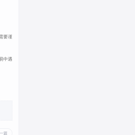
需要谨
易中遇
一篇