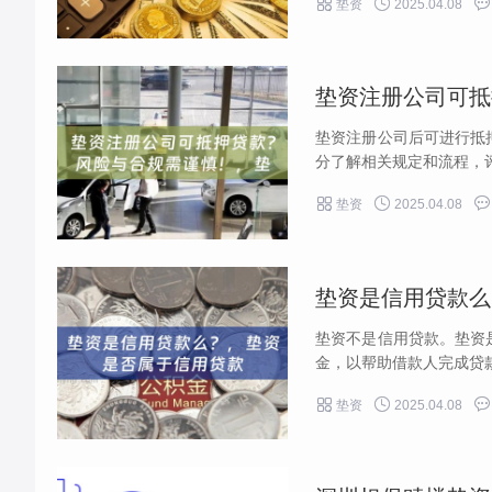



垫资
2025.04.08
垫资注册公司后可进行抵
分了解相关规定和流程，评



垫资
2025.04.08
垫资是信用贷款么
垫资不是信用贷款。垫资
金，以帮助借款人完成贷款



垫资
2025.04.08