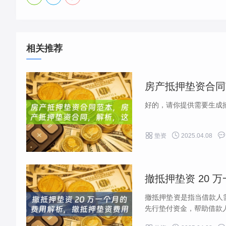
相关推荐
好的，请你提供需要生成摘要



垫资
2025.04.08
撤抵押垫资 20
撤抵押垫资是指当借款人
先行垫付资金，帮助借款人