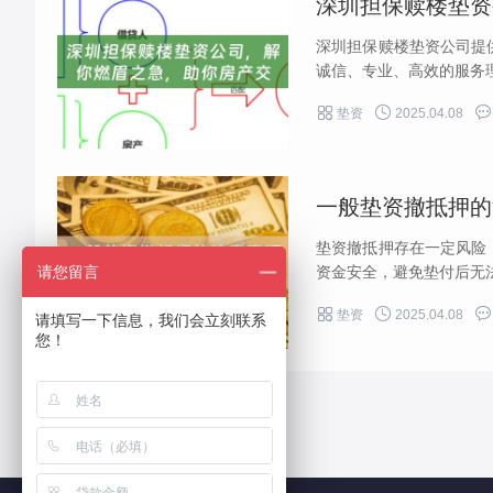
深圳担保赎楼垫资公司提
诚信、专业、高效的服务理



垫资
2025.04.08
一般垫资撤抵押的
垫资撤抵押存在一定风险
资金安全，避免垫付后无法
请您留言



垫资
2025.04.08
请填写一下信息，我们会立刻联系
您！