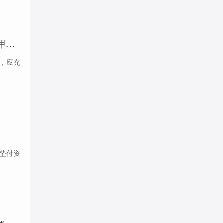
垫资注册公司可抵押贷款？风险与合规需谨慎！，垫资注册公司与抵押贷款，风险与合规的谨慎考量
，应充
垫付资