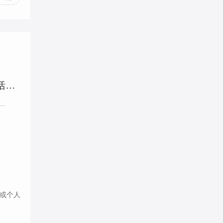
房产抵押垫资合同范本，房产抵押垫资合同，解析，这个标题直接概括了合同的主要内容，即房产抵押和垫资。它简洁明了，能够准确传达合同的关键信息。
.
或个人