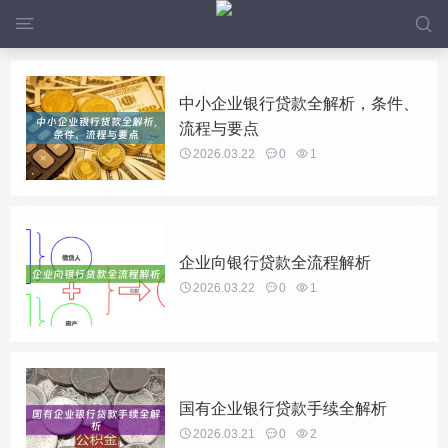


中小企业银行贷款全解析，条件、
流程与要点

2026.03.22

0

1
企业向银行贷款全流程解析

2026.03.22

0

1
国有企业银行贷款手续全解析

2026.03.21

0

2