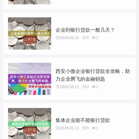
企业到银行贷款一般几天？

2026.03.16

0

2
西安小微企业银行贷款全攻略，助
力企业腾飞的金融钥匙

2026.03.11

0

2
集体企业能不能银行贷款

2026.03.11

0

1