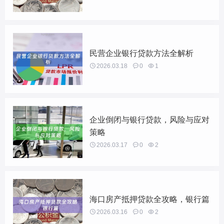
民营企业银行贷款方法全解析

2026.03.18

0

1
企业倒闭与银行贷款，风险与应对
策略

2026.03.17

0

2
海口房产抵押贷款全攻略，银行篇

2026.03.16

0

2