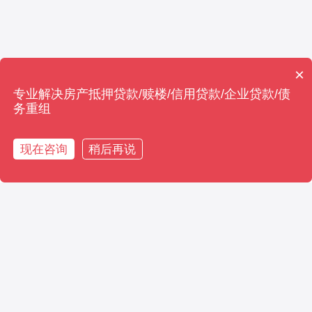
×
专业解决房产抵押贷款/赎楼/信用贷款/企业贷款/债
电话
务重组
现在咨询
稍后再说
在线咨询
拨打电话
一站贷款
