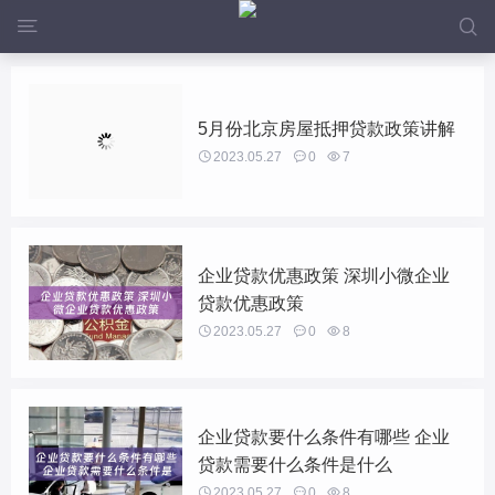


5月份北京房屋抵押贷款政策讲解

2023.05.27

0

7
企业贷款优惠政策 深圳小微企业
贷款优惠政策

2023.05.27

0

8
企业贷款要什么条件有哪些 企业
贷款需要什么条件是什么

2023.05.27

0

8